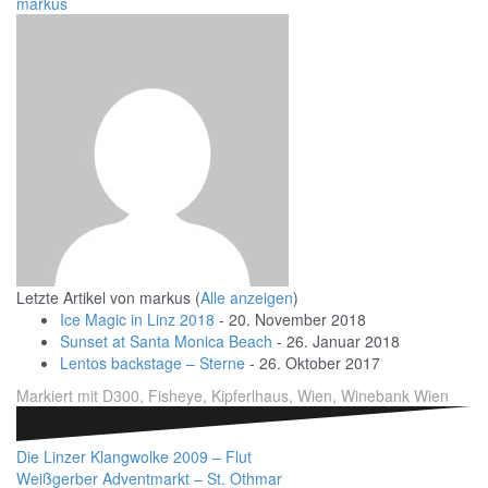
markus
Letzte Artikel von markus
(
Alle anzeigen
)
Ice Magic in Linz 2018
- 20. November 2018
Sunset at Santa Monica Beach
- 26. Januar 2018
Lentos backstage – Sterne
- 26. Oktober 2017
Markiert mit
D300
,
Fisheye
,
Kipferlhaus
,
Wien
,
Winebank Wien
Beitragsnavigation
Die Linzer Klangwolke 2009 – Flut
Weißgerber Adventmarkt – St. Othmar